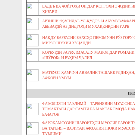
БАДЕЪ ВА ҶОЙГОҲИ ОН ДАР КОРГОҲИ ЭҶОДИИ
ҲИРАВӢ
АРЗИШИ “ҚАСИДАТ-УЛ-ҚУДС”- И АБӮМУЗАФФАР
АБЕВАРДӢ АЗ ДИДГОҲИ МУҲАҚҚИҚОНИ ҒАРБ
НАҚДУ БАРРАСИИ БАҲСҲО ПЕРОМУНИ РӮЗГОРУ 
МИРЗО ШӮХИИ ХУҶАНДӢ
КОРБУРДИ ЗАРБУЛМАСАЛУ МАҚОЛ ДАР РОМАНИ
«ШЎРОБ»-И РАҲИМ ҶАЛИЛ
МАТБУОТ ҲАМЧУН АВВАЛИН ТАШАККУЛДИҲАН
АФКОРИ УМУМ
ИЛ
ФАЪОЛИЯТИ ТАЪЛИМӢ – ТАРБИЯВИИ МУАССИС
ТОМАКТАБӢ ДАР САМТИ БА МАКТАБ ОМОДА Н
БАЧАГОН
ФАРОҲАМСОЗИИ ШАРОИТҲОИ МУОСИР БАРОИ 
ВА ТАРБИЯ – ВАЗИФАИ АФЗАЛИЯТНОКИ МУАСС
ТАЪЛИМӢ