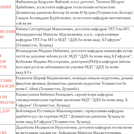
Файзализода Баҳрулло Файзалӣ, н.и.п.,дотсент; Тиллоев Шуҳрат
АРИЯИ
Ҳабибович, ассистенти кафедраи технологияи иттилоотии
Донишгоҳи давлатии Бохтар ба номи Н.Хусрав (Тоҷикистон, Бохтар)
Саидов Асомиддин Қурбонович, ассистенти кафедраи математикаи
олӣ ва ин
Рабиев Сатторбердӣ Мавлонович, дотсенти кафедраи ТР,ТЭ ва МТ;
ЛИСОЗИИ
Махмудшехова Мавзуна Абдувалиевна, н.и.п., сармуаллимаи
ОИ
кафедраи ТР,ТЭ ва МТ-и МДТ “ДДХ ба номи акад. Б.Ғафуров”
(Тоҷикистон, Хуҷанд)
Искандарова Мадина Набиевна, дотсенти кафедраи инкишофи нутқи
И
хаттӣ ва даҳонии забони русӣ; МДТ “ДДХ ба номи акад.Б.Ғафуров”;
ҲОИ
Қобилова Мадина Мухторовна, докторант(PhD)-и кафедраи забони
УТҚ
муосири русӣ ва забоншиносии умумии МДТ “ДДХ ба номи
акад.Б.Ға
Раҳмонов Шариф Мадиномович, номзади илмҳои педагогика, декани
ТСИЯИ
факултаи физикаи Донишгоҳи давлатии педагогии Тоҷикистон ба
 КАСБӢ
номи С.Айнӣ (Тоҷикистон, Душанбе)
Раҳматуллоев Набиҷон Разоқович, саромӯзгори кафедраи
УЛИ
умумидонишгоҳии тарбияи ҷисмонии МДТ “ДДХ ба номи акад. Б.
АЧАГОН
Ғафуров” (Тоҷикистон, Хуҷанд)
 ДАР
Бойтемиров Рустамҷон Мавлонқулович, сармуаллими кафедраи
адабиёти рус ва хориҷии МДТ “Донишгоҳи давлатии Хуҷанд ба
номи акад.Б.Ғафуров”(Тоҷикистон, Хуҷанд),
Дадобоева Нодирахон Нуруллоевна, дотсенти кафедраи геоэкология
 ВА
ва методикаи таълим он; Ҳайдарова Мавзуна Маҳмудҷоновна;