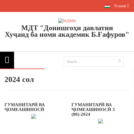
Тоҷикӣ
МДТ "Донишгоҳи давлатии
Хуҷанд
ба номи академик Б.Ғафуров"
2024 сол
ГУМАНИТАРӢ ВА
ГУМАНИТАРӢ ВА
ҶОМЕАШИНОСӢ
ҶОМЕАШИНОСӢ 3
(80)-2024