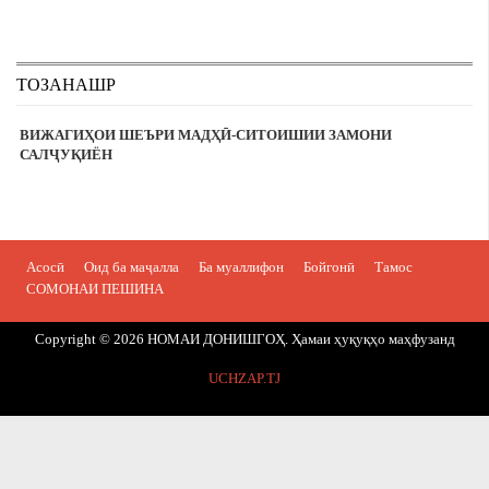
ТОЗАНАШР
ВИЖАГИҲОИ ШЕЪРИ МАДҲӢ-СИТОИШИИ ЗАМОНИ
САЛҶУҚИЁН
Асосӣ
Оид ба маҷалла
Ба муаллифон
Бойгонӣ
Тамос
СОМОНАИ ПЕШИНА
Copyright © 2026 НОМАИ ДОНИШГОҲ. Ҳамаи ҳуқуқҳо маҳфузанд
UCHZAP.TJ