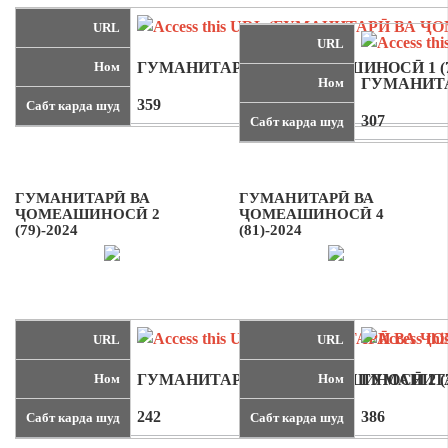
URL
URL
Ном
ГУМАНИТАРӢ ВА ҶОМЕАШИНОСӢ 1 (78
Ном
ГУМАНИТА
359
Сабт карда шуд
307
Сабт карда шуд
ГУМАНИТАРӢ ВА
ГУМАНИТАРӢ ВА
ҶОМЕАШИНОСӢ 2
ҶОМЕАШИНОСӢ 4
(79)-2024
(81)-2024
URL
URL
Ном
ГУМАНИТАРӢ ВА ҶОМЕАШИНОСӢ 2 (79
Ном
ГУМАНИТА
242
386
Сабт карда шуд
Сабт карда шуд