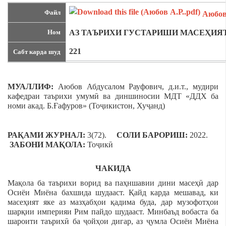
Файл
Аюбов 
Ном
АЗ ТАЪРИХИ ГУСТАРИШИ МАСЕҲИЯТ
221
Сабт карда шуд
МУАЛЛИФ:
Аюбов Абдусалом Рауфович, д.и.т., мудири
кафедраи таърихи умумӣ ва диншиносии МДТ «ДДХ ба
номи акад. Б.Ғафуров» (Тоҷикистон, Хуҷанд)
РАҚАМИ ЖУРНАЛ:
3(72).
СОЛИ БАРОРИШ:
2022.
ЗАБОНИ МАҚОЛА:
Тоҷикӣ
ЧАКИДА
Мақола ба таърихи ворид ва паҳншавии дини масеҳӣ дар
Осиёи Миёна бахшида шудааст. Қайд карда мешавад, ки
масеҳият яке аз мазҳабҳои қадима буда, дар музофотҳои
шарқии империяи Рим пайдо шудааст. Минбаъд вобаста ба
шароити таърихӣ ба ҷойҳои дигар, аз ҷумла Осиёи Миёна