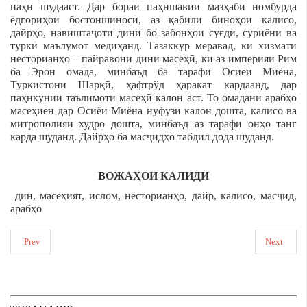
паҳн шудааст. Дар бораи паҳншавии мазҳаби номбурда
ёдгориҳои бостоншиносӣ, аз қабили биноҳои калисо,
дайрҳо, навиштаҷоти динӣ бо забонҳои суғдӣ, суриёнӣ ва
туркӣ маълумот медиҳанд. Тазаккур меравад, ки хизмати
несторианҳо – пайравони дини масеҳӣ, ки аз империяи Рим
ба Эрон омада, минбаъд ба тарафи Осиёи Миёна,
Туркистони Шарқӣ, ҳафтрўд ҳаракат кардаанд, дар
паҳнкунии таълимоти масеҳӣ калон аст. То омадани арабҳо
масеҳиён дар Осиёи Миёна нуфузи калон дошта, калисо ва
митрополияи худро дошта, минбаъд аз тарафи онҳо танг
карда шуданд. Дайрҳо ба масҷидҳо табдил дода шуданд.
ВОЖАҲОИ КАЛИДӢ
дин, масеҳият, ислом, несторианҳо, дайр, калисо, масҷид,
арабҳо
Prev
Next