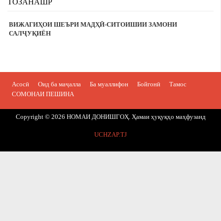
ТОЗАНАШР
ВИЖАГИҲОИ ШЕЪРИ МАДҲӢ-СИТОИШИИ ЗАМОНИ
САЛҶУҚИЁН
Асосӣ
Оид ба маҷалла
Ба муаллифон
Бойгонӣ
Тамос
СОМОНАИ ПЕШИНА
Copyright © 2026 НОМАИ ДОНИШГОҲ. Ҳамаи ҳуқуқҳо маҳфузанд
UCHZAP.TJ