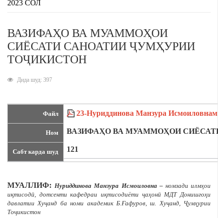
2023 СОЛ
ВАЗИФАҲО ВА МУАММОҲОИ
СИЁСАТИ САНОАТИИ ҶУМҲУРИИ
ТОҶИКИСТОН
Дида шуд: 397
23-Нуриддинова Манзура Исмоиловнам
Файл
ВАЗИФАҲО ВА МУАММОҲОИ СИЁСАТ
Ном
121
Сабт карда шуд
МУАЛЛИФ:
Нуриддинова Манзура Исмоиловна –
номзади илмҳои
иқтисодӣ, дотсенти кафедраи иқтисодиёти ҷаҳонӣ МДТ Донишгоҳи
давлатии Хуҷанд ба номи академик Б.Ғафуров, ш. Хуҷанд, Ҷумҳурии
Тоҷикистон