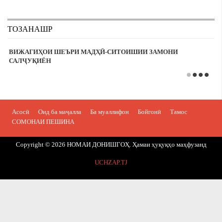
ТОЗАНАШР
ВИЖАГИҲОИ ШЕЪРИ МАДҲӢ-СИТОИШИИ ЗАМОНИ
САЛҶУҚИЁН
Асосӣ
Оид ба маҷалла
Ба муаллифон
Бойгонӣ
Тамос
СОМОНАИ ПЕШИНА
Copyright © 2026 НОМАИ ДОНИШГОҲ. Ҳамаи ҳуқуқҳо маҳфузанд
UCHZAP.TJ