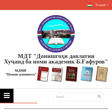
Тоҷикӣ
МДТ "Донишгоҳи давлатии
Хуҷанд
ба номи академик Б.Ғафуров"