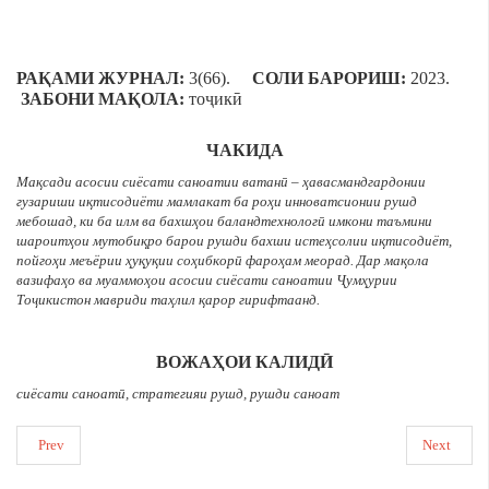
РАҚАМИ ЖУРНАЛ:
3(66).
СОЛИ БАРОРИШ:
2023.
ЗАБОНИ МАҚОЛА:
тоҷикӣ
ЧАКИДА
Мақсади асосии сиёсати саноатии ватанӣ – ҳавасмандгардонии
гузариши иқтисодиёти мамлакат ба роҳи инноватсионии рушд
мебошад, ки ба илм ва бахшҳои баландтехнологӣ имкони таъмини
шароитҳои мутобиқро барои рушди бахши истеҳсолии иқтисодиёт,
пойгоҳи меъёрии ҳуқуқии соҳибкорӣ фароҳам меорад. Дар мақола
вазифаҳо ва муаммоҳои асосии сиёсати саноатии Ҷумҳурии
Тоҷикистон мавриди таҳлил қарор гирифтаанд.
ВОЖАҲОИ КАЛИДӢ
сиёсати саноатӣ, стратегияи рушд, рушди саноат
Prev
Next