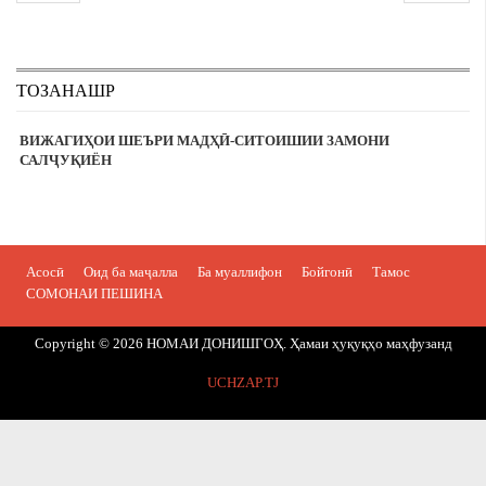
ТОЗАНАШР
ВИЖАГИҲОИ ШЕЪРИ МАДҲӢ-СИТОИШИИ ЗАМОНИ
САЛҶУҚИЁН
Асосӣ
Оид ба маҷалла
Ба муаллифон
Бойгонӣ
Тамос
СОМОНАИ ПЕШИНА
Copyright © 2026 НОМАИ ДОНИШГОҲ. Ҳамаи ҳуқуқҳо маҳфузанд
UCHZAP.TJ