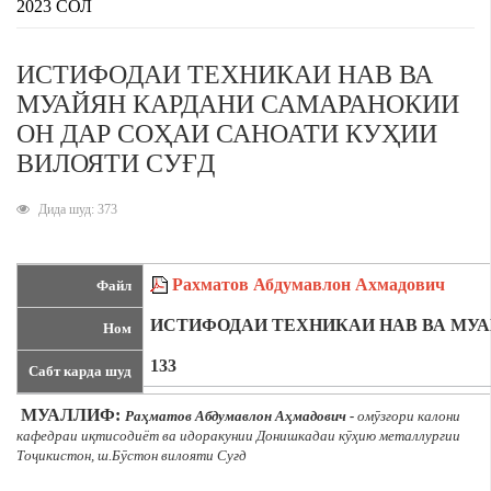
2023 СОЛ
ИСТИФОДАИ ТЕХНИКАИ НАВ ВА
МУАЙЯН КАРДАНИ САМАРАНОКИИ
ОН ДАР СОҲАИ САНОАТИ КУҲИИ
ВИЛОЯТИ СУҒД
Дида шуд: 373
Рахматов Абдумавлон Ахмадович
Файл
ИСТИФОДАИ ТЕХНИКАИ НАВ ВА МУА
Ном
133
Сабт карда шуд
МУАЛЛИФ:
Раҳматов Абдумавлон Аҳмадович -
омӯзгори калони
кафедраи иқтисодиёт ва идоракунии Донишкадаи кӯҳию металлургии
Тоҷикистон, ш.Бӯстон вилояти Суғд