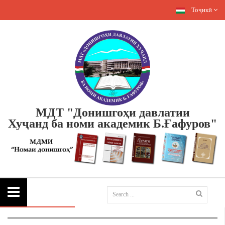
Тоҷикӣ
МДТ "Донишгоҳи давлатии
Хуҷанд
ба номи академик Б.Ғафуров"