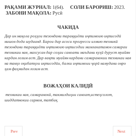
РАҚАМИ ЖУРНАЛ:
1(64).
СОЛИ БАРОРИШ:
2023.
ЗАБОНИ МАҚОЛА:
Русӣ
ЧАКИДА
Дар ин мақола роҳҳои тезондани тараққиёти иҷтимоию иқтисодӣ
нишон дода шудаанд. Барои дар асоси прогресси илмию техникӣ
тезондани тараққиёти иҷтимоию иқтисодии мамлакатамон самараи
техникаи нав, махсусан дар соҳаи саноати маъдани куҳӣ дуруст муайян
кардан лозим аст. Дар вақти муайян кардани самаранокии техникаи нав
на танҳо оқибатҳои иқтисодӣи, балки иҷтимоии ҷорӣ намудани онро
ҳам фаҳмидан лозим аст.
ВОЖАҲОИ КАЛИДӢ
техникаи нав, самаранокӣ, такмилдиҳии саноат,истеҳсолот,
шиддатнокии сармоя, татбиқ.
Prev
Next