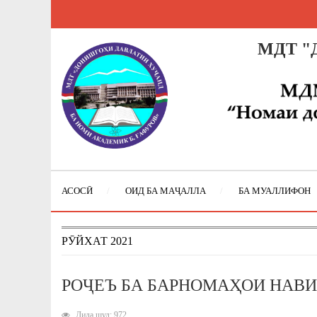
МДТ "Д
АСОСӢ
ОИД БА МАҶАЛЛА
БА МУАЛЛИФОН
РӮЙХАТ 2021
РОҶЕЪ БА БАРНОМАҲОИ НАВИ
Дида шуд: 972