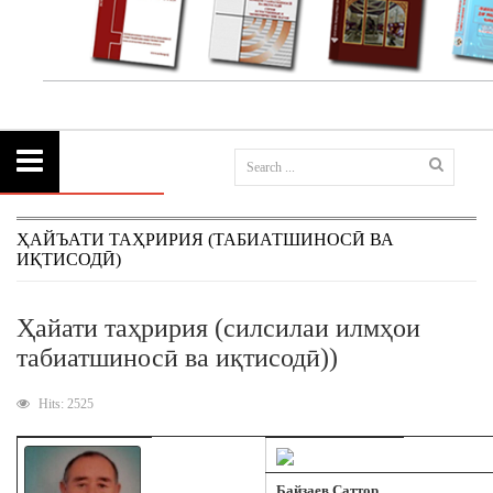
ҲАЙЪАТИ ТАҲРИРИЯ (ТАБИАТШИНОСӢ ВА
ИҚТИСОДӢ)
Ҳайати таҳририя (силсилаи илмҳои
табиатшиносӣ ва иқтисодӣ))
Hits: 2525
Байзаев Саттор