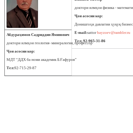
доктори илмҳои физика - математи
Ҷои асосии кор:
Донишгоҳи давлатии ҳуқуқ бизнес
E-mail
:
sattor
bayzoev@rambler.ru
Абдураҳимов Садриддин Яминович
Тел: 92-965-31-86
доктори илмҳои геология- минералогия, профессор
Ҷои асосии кор:
МДТ “ДДХ ба номи академик Б.Ғафуров”
Тел:
92-715-29-87