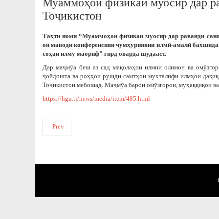
Муаммоҳои физикаи муосир дар р
Тоҷикистон
Таҳти номи “Муаммоҳои физикаи муосир дар раванди сано
он маводи конференсияи ҷум­ҳуриявии илмӣ-амалӣ бахшида 
со­ҳаи илму маориф” гирд оварда шудааст.
Дар маҷмӯа беш аз сад мақолаҳои илмии олимон ва омӯзгор
ҷойдошта ва роҳҳои рушди самтҳои мухталифи илмҳои дақиқ,
Тоҷикистон мебошад. Маҷмӯа барои омӯзгорон, муҳаққиқон ва
https://hgu.tj/news/media/item/485.html
Prev