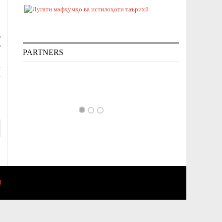
р
р
PARTNERS
и
и
J