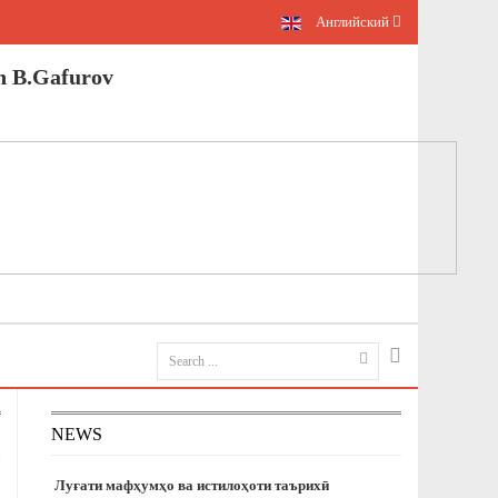
Английский
n B.Gafurov
NEWS
Луғати мафҳумҳо ва истилоҳоти таърихӣ