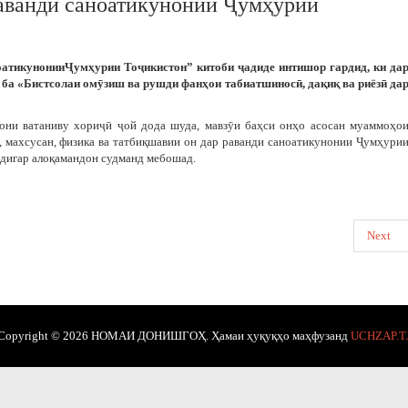
аванди саноатикунонии Ҷумҳурии
атикунонииҶумҳурии Тоҷикистон” китоби ҷадиде интишор гардид, ки да
ба «Бистсолаи омӯзиш ва рушди фанҳои таби­атшиносӣ, дақиқ ва риёзӣ да
они ватаниву хориҷӣ ҷой дода шуда, мавзӯи баҳси онҳо асосан муаммоҳо
 махсусан, физика ва татбиқшавии он дар раванди саноатикунонии Ҷумҳури
дигар алоқамандон судманд мебошад.
Next
Copyright © 2026 НОМАИ ДОНИШГОҲ. Ҳамаи ҳуқуқҳо маҳфузанд
UCHZAP.T