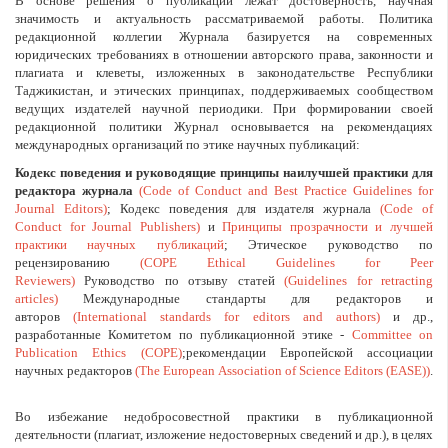
В основе решения о публикации лежат достоверность, научная
значимость и актуальность рассматриваемой работы. Политика
редакционной коллегии Журнала базируется на современных
юридических требованиях в отношении авторского права, законности и
плагиата и клеветы, изложенных в законодательстве Республики
Таджикистан, и этических принципах, поддерживаемых сообществом
ведущих издателей научной периодики. При формировании своей
редакционной политики Журнал основывается на рекомендациях
международных организаций по этике научных публикаций:
Кодекс поведения и руководящие принципы наилучшей практики для
редактора журнала
(Code of Conduct and Best Practice Guidelines for
Journal Editors)
; Кодекс поведения для издателя журнала
(Code of
Conduct for Journal Publishers)
и
Принципы прозрачности и лучшей
практики научных публикаций
; Этическое руководство по
рецензированию
(COPE Ethical Guidelines for Peer
Reviewers)
Руководство по отзыву статей
(Guidelines for retracting
articles)
Международные стандарты для редакторов и
авторов
(International standards for editors and authors)
и др.,
разработанные Комитетом по публикационной этике -
Committee on
Publication Ethics (COPE)
;рекомендации Европейской ассоциации
научных редакторов
(The European Association of Science Editors (EASE))
.
Во избежание недобросовестной практики в публикационной
деятельности (плагиат, изложение недостоверных сведений и др.), в целях