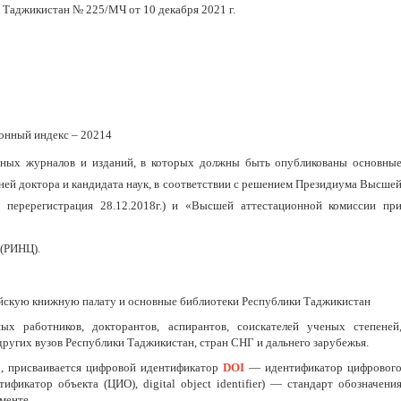
 Таджикистан № 225/МЧ от 10 декабря 2021 г.
ионный индекс – 20214
ных журналов и изданий, в которых должны быть опубликованы основны
ней доктора и кандидата наук, в соответствии с решением Президиума Высше
, перерегистрация 28.12.2018г.) и «Высшей аттестационной комиссии пр
 (РИНЦ).
ийскую книжную палату и основные библиотеки Республики Таджикистан
х работников, докторантов, аспирантов, соискателей ученых степеней
других вузов Республики Таджикистан, стран СНГ и дальнего зарубежья.
2, присваивается цифровой идентификатор
DOI
— идентификатор цифровог
ификатор объекта (ЦИО), digital object identifier) — стандарт обозначени
менте.