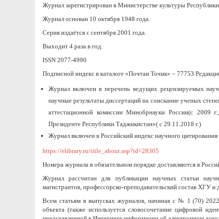
Журнал зарегистрирован в Министерстве культуры Республики
Журнал основан 10 октября 1948 года.
Серия издаётся с сентября 2001 года.
Выходит 4 раза в год.
ISSN 2077-4990
Подписной индекс в каталоге «Почтаи Точик» – 77753 Редакц
Журнал включен в перечень ведущих рецензируемых науч
научные результаты диссертаций на соискание ученых степе
аттестационной комиссии Минобрнауки России(с 2009 г.
Президенте Республики Таджикистан»( с 29.11.2018 г.)
Журнал включен в Российский индекс научного цитирования
https://elibrary.ru/title_about.asp?id=28305
Номера журнала в обязательном порядке доставляются в Росс
Журнал рассчитан для публикации научных статьи научны
магистрантов, профессорско-преподавательский состав ХГУ и 
Всем статьям в выпусках журналов, начиная с № 1 (70) 202
объекта (также используется словосочетание цифровой идент
представленной в Интернетe информации об электронном доку