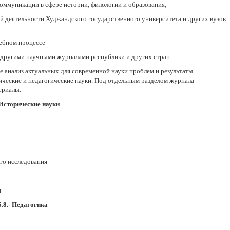
оммуникации в сфере истории, филологии и образования;
 деятельности Худжандского государственного университета и других вузов
чебном процессе
ругими научными журналами республики и других стран.
 анализ актуальных для современной науки проблем и результаты
ические и педагогические науки. Под отдельным разделом журнала
ериалы.
- Исторические науки
ого исследования
и
5.8.- Педагогика