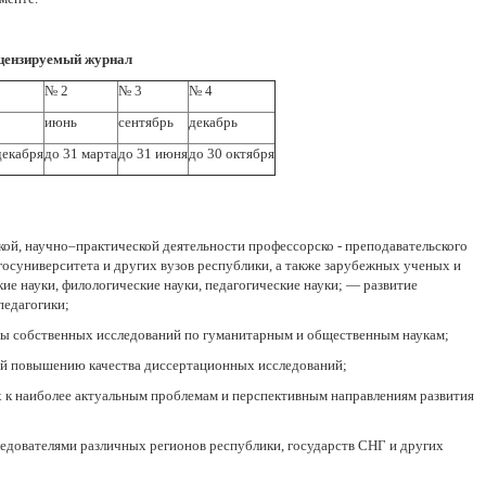
ецензируемый журнал
№ 2
№ 3
№ 4
июнь
сентябрь
декабрь
декабря
до 31 марта
до 31 июня
до 30 октября
ой, научно–практической деятельности профессорско - преподавательского
 госуниверситета и других вузов республики, а также зарубежных ученых и
ие науки, филологические науки, педагогические науки; — развитие
педагогики;
ты собственных исследований по гуманитарным и общественным наукам;
й повышению качества диссертационных исследований;
к наиболее актуальным проблемам и перспективным направлениям развития
едователями различных регионов республики, государств СНГ и других