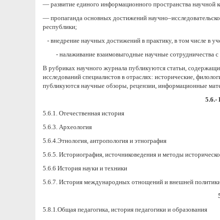
— развитие единого информационного пространства научной к
— пропаганда основных достижений научно–исследовательской
республики;
- внедрение научных достижений в практику, в том числе в у
- налаживание взаимовыгодные научные сотрудничества с д
В рубриках научного журнала публикуются статьи, содержащие
исследований специалистов в отраслях: исторические, филолог
публикуются научные обзоры, рецензии, информационные мат
5.6.
5.6.1. Отечественная история
5.6.3. Археология
5.6.4.Этнология, антропология и этнография
5.6.5. Историография, источниковедения и методы историческ
5.6.6 История науки и техники
5.6.7. История международных отнощений и внешней политик
5.8.1.Общая педагогика, история педагогики и образования