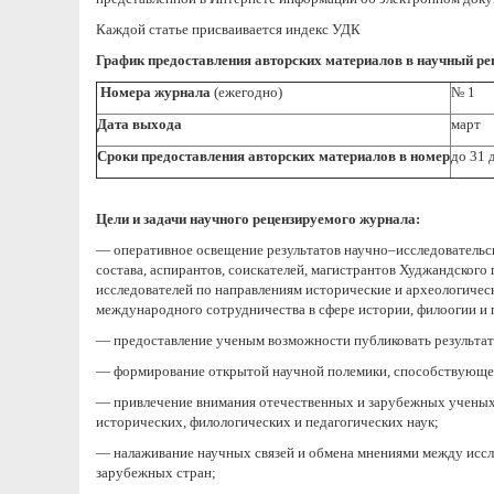
Каждой статье присваивается индекс УДК
График предоставления авторских материалов в научный р
Номера журнала
(ежегодно)
№ 1
Дата выхода
март
Сроки предоставления авторских материалов в номер
до 31 
Цели и задачи научного рецензируемого журнала:
— оперативное освещение результатов научно–исследовательск
состава, аспирантов, соискателей, магистрантов Худжандского
исследователей по направлениям исторические и археологическ
международного сотрудничества в сфере истории, филоогии и 
— предоставление ученым возможности публиковать результа
— формирование открытой научной полемики, способствующе
— привлечение внимания отечественных и зарубежных ученых 
исторических, филологических и педагогических наук;
— налаживание научных связей и обмена мнениями между иссл
зарубежных стран;