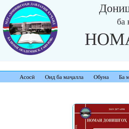
Дониш
ба
НОМ
Асосӣ
Оид ба маҷалла
Обуна
Ба 